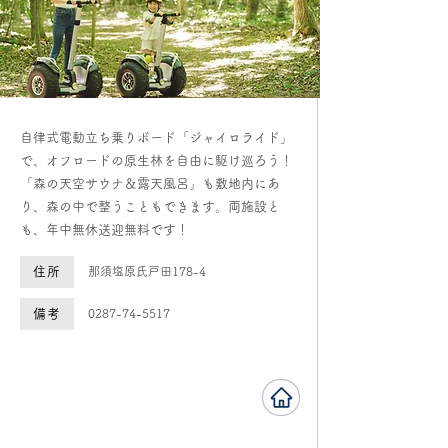
自律式電動立ち乗りボード「ジャイロライド」
で、オフロードの原生林を自由に駆け巡ろう！
「森の天空サウナ＆露天風呂」も敷地内にあ
り、森の中で整うこともできます。両施設と
も、年中無休送迎無料です！
住所
那須塩原氏戸田178-4
備考
0287-74-5517