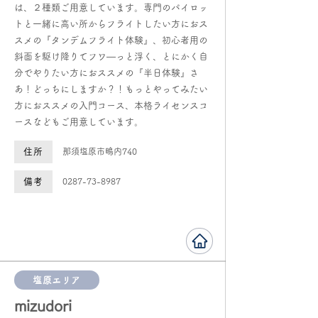
は、２種類ご用意しています。専門のパイロッ
トと一緒に高い所からフライトしたい方におス
スメの『タンデムフライト体験』、初心者用の
斜面を駆け降りてフワ―っと浮く、とにかく自
分でやりたい方におススメの『半日体験』さ
あ！どっちにしますか？！もっとやってみたい
方におススメの入門コース、本格ライセンスコ
ースなどもご用意しています。
住所
那須塩原市鴫内740
備考
0287-73-8987
塩原エリア
mizudori