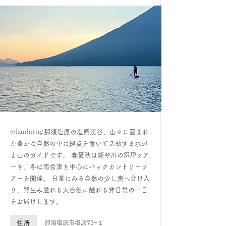
mizudoriは那須塩原の塩原渓谷、山々に囲まれ
た豊かな自然の中に拠点を置いて活動する水辺
と山のガイドです。 春夏秋は湖や川のSUPツア
ーを、冬は南会津を中心にバックカントリーツ
アーを開催。 日常にある自然の少し奥へ分け入
り、野生み溢れる大自然に触れる非日常の一日
をお届けします。
住所
那須塩原市塩原73−１