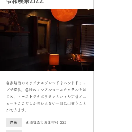
​
令和喫茶ZIZZ
​自家焙煎のオリジナルブレンドをハンドドリッ
プで提供。各種のノンアルコールカクテルをは
じめ、トーストやナポリタンといった定番メニ
ューをここでしか味わえない一皿に出会うこと
ができます。
住所
​那須塩原市清住町94-223