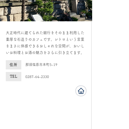
大正時代に建てられた銀行をそのまま利用した
重厚な石造りのカフェです。レトロという言葉
をまさに体感できるおしゃれな空間が、おいし
いお料理とお酒の魅力をさらに引き立てます。
住所
那須塩原市本町5-19
TEL
0287-64-2330