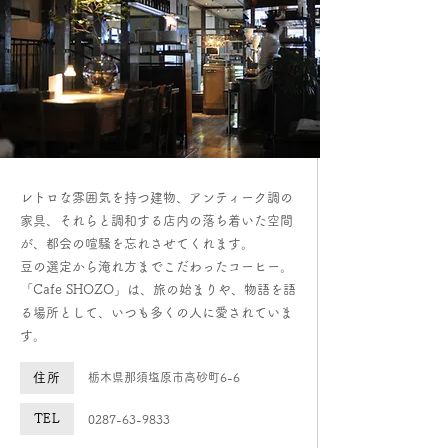
レトロな雰囲気を持つ建物、アンティーク調の
家具、それらと調和する店内の落ち着いた空間
が、都会の喧騒を忘れさせてくれます。
豆の選定から淹れ方までこだわったコーヒー。
「Cafe SHOZO」は、旅の始まりや、物語を語
る場所として、いつも多くの人に愛されていま
す。
住所
栃木県那須塩原市高砂町6-6
TEL
0287-63-9833