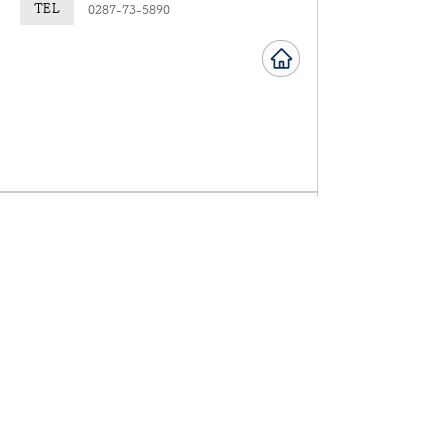
TEL
​0287-73-5890
塩原エリア
カフェレストラン 洋燈（らん
ぷ）