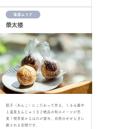
塩原エリア
榮太楼
餡子（あんこ）にこだわって作る、くるみ最中
と温泉まんじゅうなど絶品の和スイーツが充
実！喫茶室からは川が望め、自然のせせらぎに
癒される空間です。